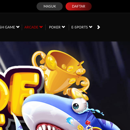
MASUK
DAFTAR
SH GAME
ARCADE
POKER
E-SPORTS
SABUNG AYAM