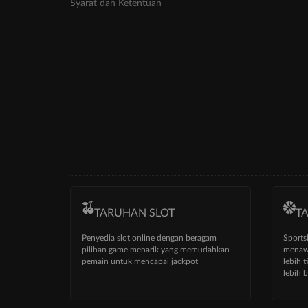
Syarat dan Ketentuan
TARUHAN SLOT
T
Penyedia slot online dengan beragam
Sports
pilihan game menarik yang memudahkan
menawa
pemain untuk mencapai jackpot
lebih 
lebih 