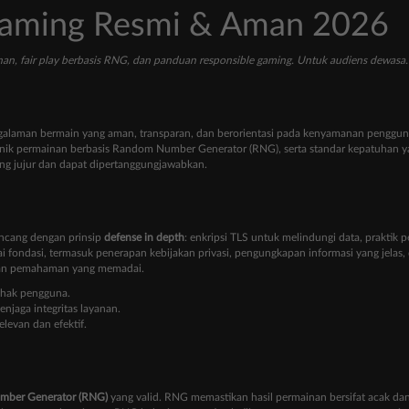
iGaming Resmi & Aman 2026
an, fair play berbasis RNG, dan panduan responsible gaming. Untuk audiens dewasa.
aman bermain yang aman, transparan, dan berorientasi pada kenyamanan pengguna. 
nik permainan berbasis Random Number Generator (RNG), serta standar kepatuhan y
ng jujur dan dapat dipertanggungjawabkan.
rancang dengan prinsip
defense in depth
: enkripsi TLS untuk melindungi data, praktik
ai fondasi, termasuk penerapan kebijakan privasi, pengungkapan informasi yang jel
dan pemahaman yang memadai.
n hak pengguna.
njaga integritas layanan.
elevan dan efektif.
ber Generator (RNG)
yang valid. RNG memastikan hasil permainan bersifat acak dan