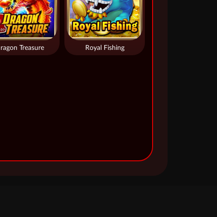
ragon Treasure
Royal Fishing