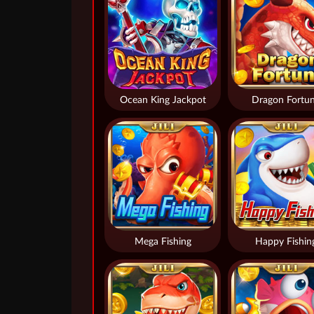
Ocean King Jackpot
Dragon Fortu
Mega Fishing
Happy Fishin