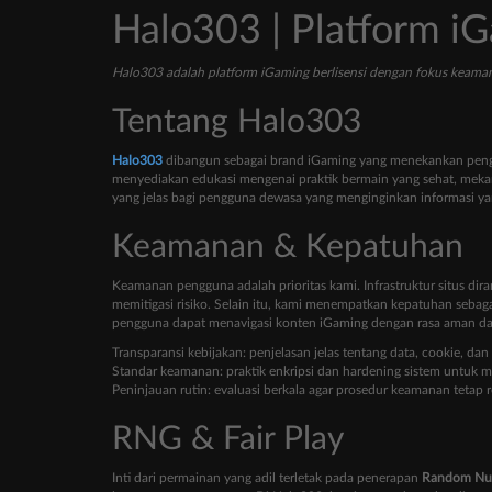
Halo303 | Platform 
Halo303 adalah platform iGaming berlisensi dengan fokus keaman
Tentang Halo303
Halo303
dibangun sebagai brand iGaming yang menekankan pengal
menyediakan edukasi mengenai praktik bermain yang sehat, meka
yang jelas bagi pengguna dewasa yang menginginkan informasi ya
Keamanan & Kepatuhan
Keamanan pengguna adalah prioritas kami. Infrastruktur situs di
memitigasi risiko. Selain itu, kami menempatkan kepatuhan sebag
pengguna dapat menavigasi konten iGaming dengan rasa aman 
Transparansi kebijakan: penjelasan jelas tentang data, cookie, da
Standar keamanan: praktik enkripsi dan hardening sistem untuk me
Peninjauan rutin: evaluasi berkala agar prosedur keamanan tetap r
RNG & Fair Play
Inti dari permainan yang adil terletak pada penerapan
Random Num