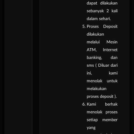
dapat dilakukan
sebanyak 2 kali
dalam sehari.
Proses Deposit
dilakukan
melalui Mesin
ATM, Internet
banking, dan
sms ( Diluar dari
ini, kami
menolak untuk
melakukan
proses deposit ).
Kami berhak
menolak proses
setiap member
yang