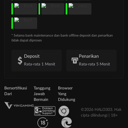
* Selama bank maintenance dan bank offline deposit dan penarikan
tidak dapat diproses
Deposit
Penarikan
Rata-rata 1 Menit
Rata-rata 5 Menit
Bersertifikasi
Tanggung
Browser
Dari
Jawab
Yang
Bermain
Didukung
©2026 HALO303. Hak
cipta dilindungi | 18+