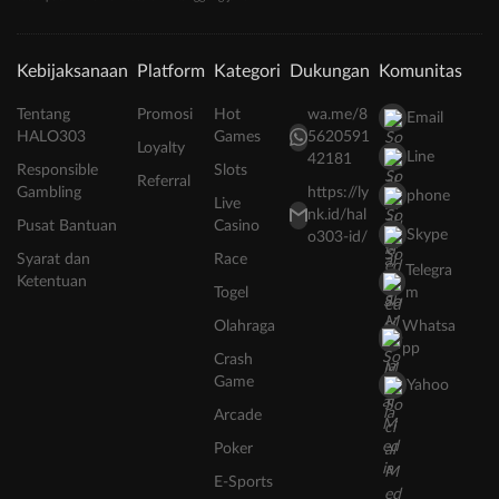
Kebijaksanaan
Platform
Kategori
Dukungan
Komunitas
Tentang
Promosi
Hot
wa.me/8
Email
HALO303
Games
5620591
Loyalty
Line
42181
Responsible
Slots
Referral
Gambling
https://ly
phone
Live
nk.id/hal
Pusat Bantuan
Casino
Skype
o303-id/
Syarat dan
Race
Telegra
Ketentuan
Togel
m
Olahraga
Whatsa
pp
Crash
Game
Yahoo
Arcade
Poker
E-Sports