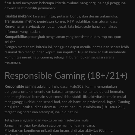
fitur. Kami menyoroti beberapa kriteria evaluasi yang berguna bagi pengguna
dewasa saat memilih permainan:
Kualitas mekanik:
kejelasan fitur, putaran bonus, dan desain antarmuka.
Transparansi metrik:
penjelasan konsep RTP, volatilitas, dan aturan dasar.
Kenyamanan navigasi:
pemuatan cepat, tata letak sederhana, dan akses
informasi yang mudah.
Kompatibilitas perangkat:
pengalaman yang konsisten di desktop maupun
seluler.
Dengan memahami kriteria ini, pengguna dapat menilai permainan secara lebih
rasional dan menghindari keputusan impulsif. Tujuan kami adalah membantu
komunitas menikmati iGaming sebagai hiburan, bukan sebagai sarana
keuangan.
Responsible Gaming (18+/21+)
Responsible gaming
adalah prinsip dasar Halo303. Kami menganjurkan
pengguna untuk menentukan batasan anggaran, memantau durasi bermain,
dan menghindari bermain saat emosi tidak stabil. Jika aktivitas bermain mulai
mengganggu kehidupan sehari-hari, carilah bantuan profesional. Ingat, iGaming
ditujukan untuk audiens dewasa—kepatuhan umur minimum (18+ atau 21+,
tergantung peraturan setempat) wajib dipatuhi.
Tetapkan anggaran dan waktu bermain sebelum mulai.
Jangan mengejar kekalahan atau bermain di luar rencana.
Prioritaskan komitmen pribadi dan finansial di atas aktivitas iGaming.