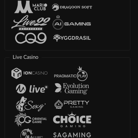
Live Casino