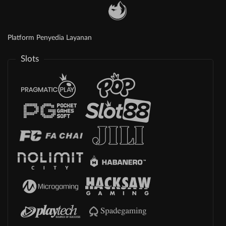
Platform Penyedia Layanan
Slots