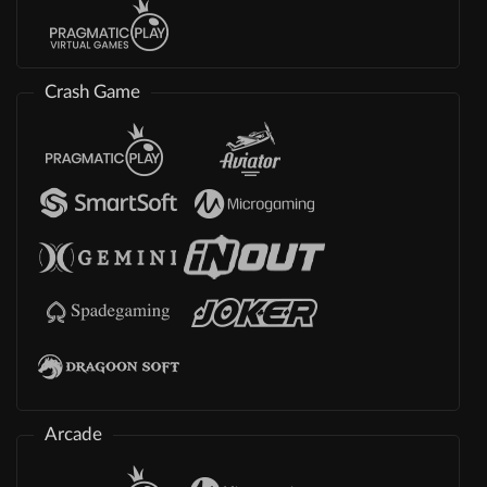
Crash Game
Arcade