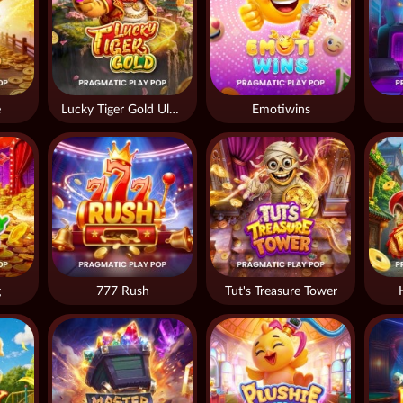
e
Lucky Tiger Gold Ultimate
Emotiwins
g
777 Rush
Tut's Treasure Tower