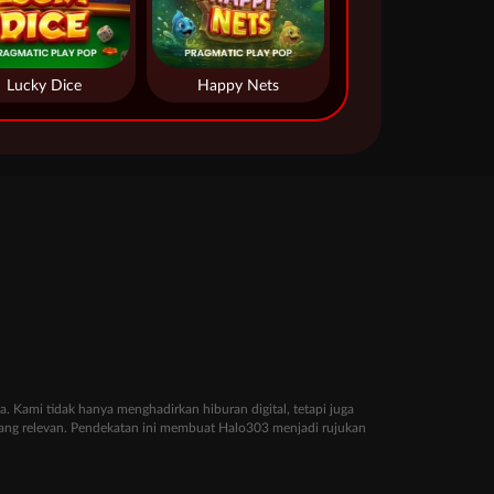
Lucky Dice
Happy Nets
Kami tidak hanya menghadirkan hiburan digital, tetapi juga
ang relevan. Pendekatan ini membuat Halo303 menjadi rujukan